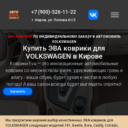
+7 (900)-526-11-22
г. Киров, ул. Попова 61/3
ЭВА КОВРИКИ
ПО ИНДИВИДУАЛЬНОМУ ЗАКАЗУ В АВТОМОБИЛЬ
VOLKSWAGEN
Купить ЭВА коврики для
VOLKSWAGEN в Кирове
Коврики Eva — это инновационные автомобильные
коврики со множеством ячеек, удерживающих грязь и
влагу - ваша обувь будет сухая и чистая в любую
погоду! А ваш салон всегда будет выглядеть опрятно!
Заказать
Мы предлагаем широкий выбор качественных ЭВА ковриков для
VOLKSWAGEN следующих моделей:181, Beetle, Bora, Caddy, Corrado,