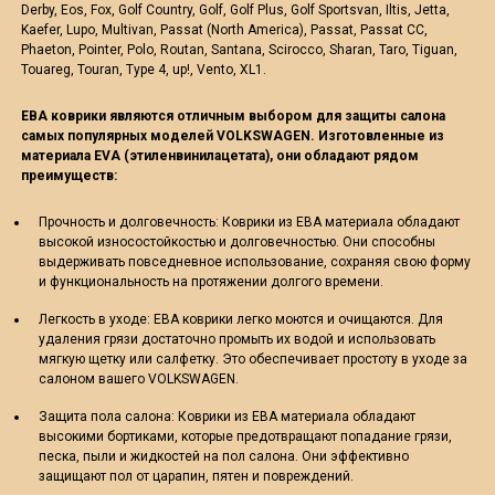
Derby, Eos, Fox, Golf Country, Golf, Golf Plus, Golf Sportsvan, Iltis, Jetta,
Kaefer, Lupo, Multivan, Passat (North America), Passat, Passat CC,
Phaeton, Pointer, Polo, Routan, Santana, Scirocco, Sharan, Taro, Tiguan,
Touareg, Touran, Type 4, up!, Vento, XL1.
ЕВА коврики являются отличным выбором для защиты салона
самых популярных моделей VOLKSWAGEN. Изготовленные из
материала EVA (этиленвинилацетата), они обладают рядом
преимуществ:
Прочность и долговечность: Коврики из ЕВА материала обладают
высокой износостойкостью и долговечностью. Они способны
выдерживать повседневное использование, сохраняя свою форму
и функциональность на протяжении долгого времени.
Легкость в уходе: ЕВА коврики легко моются и очищаются. Для
удаления грязи достаточно промыть их водой и использовать
мягкую щетку или салфетку. Это обеспечивает простоту в уходе за
салоном вашего VOLKSWAGEN.
Защита пола салона: Коврики из ЕВА материала обладают
высокими бортиками, которые предотвращают попадание грязи,
песка, пыли и жидкостей на пол салона. Они эффективно
защищают пол от царапин, пятен и повреждений.